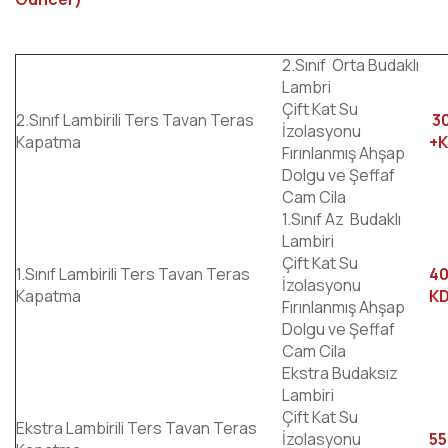
2.Sınıf Orta Budaklı
Lambri
Çift Kat Su
2.Sınıf Lambirili Ters Tavan Teras
30
İzolasyonu
Kapatma
+
Fırınlanmış Ahşap
Dolgu ve Şeffaf
Cam Cila
1.Sınıf Az Budaklı
Lambiri
Çift Kat Su
1.Sınıf Lambirili Ters Tavan Teras
40
İzolasyonu
Kapatma
K
Fırınlanmış Ahşap
Dolgu ve Şeffaf
Cam Cila
Ekstra Budaksız
Lambiri
Çift Kat Su
Ekstra Lambirili Ters Tavan Teras
İzolasyonu
55