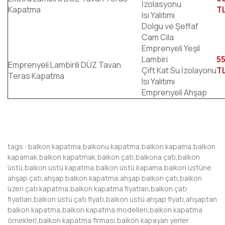
İzolasyonu
Kapatma
T
Isı Yalıtımı
Dolgu ve Şeffaf
Cam Cila
Emprenyeli Yeşil
Lambiri
5
Emprenyeli Lambirili DÜZ Tavan
Çift Kat Su İzolayonu
T
Teras Kapatma
Isı Yalıtımı
Emprenyeli Ahşap
tags : balkon kapatma,balkonu kapatma,balkon kapama,balkon
kapamak,balkon kapatmak,balkon çatı,balkona çatı,balkon
üstü,balkon üstü kapatma,balkon üstü kapama,balkon üstüne
ahşap çatı,ahşap balkon kapatma,ahşap balkon çatı,balkon
üzeri çatı kapatma,balkon kapatma fiyatları,balkon çatı
fiyatları,balkon üstü çatı fiyatı,balkon üstü ahşap fiyatı,ahşaptan
balkon kapatma,balkon kapatma modelleri,balkon kapatma
örnekleri,balkon kapatma firması,balkon kapayan yerler