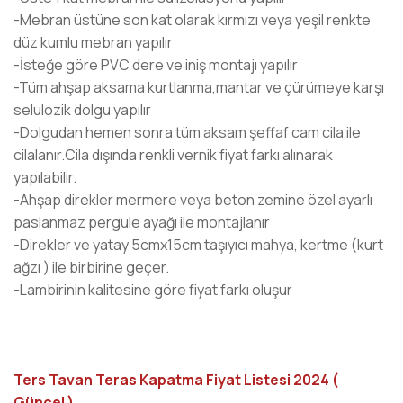
-Mebran üstüne son kat olarak kırmızı veya yeşil renkte
düz kumlu mebran yapılır
-İsteğe göre PVC dere ve iniş montajı yapılır
-Tüm ahşap aksama kurtlanma,mantar ve çürümeye karşı
selulozik dolgu yapılır
-Dolgudan hemen sonra tüm aksam şeffaf cam cila ile
cilalanır.Cila dışında renkli vernik fiyat farkı alınarak
yapılabilir.
-Ahşap direkler mermere veya beton zemine özel ayarlı
paslanmaz pergule ayağı ile montajlanır
-Direkler ve yatay 5cmx15cm taşıyıcı mahya, kertme (kurt
ağzı ) ile birbirine geçer.
-Lambirinin kalitesine göre fiyat farkı oluşur
Ters Tavan Teras Kapatma Fiyat Listesi 2024 (
Güncel )