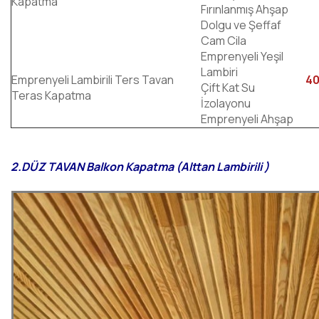
Kapatma
Fırınlanmış Ahşap
Dolgu ve Şeffaf
Cam Cila
Emprenyeli Yeşil
Lambiri
Emprenyeli Lambirili Ters Tavan
40
Çift Kat Su
Teras Kapatma
İzolayonu
Emprenyeli Ahşap
2.DÜZ TAVAN Balkon Kapatma (Alttan Lambirili )