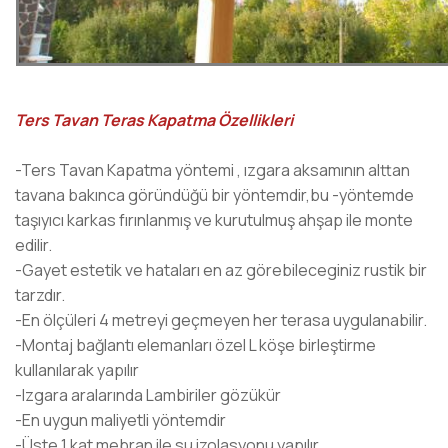
Ters Tavan Teras Kapatma Özellikleri
-Ters Tavan Kapatma yöntemi , ızgara aksamının alttan
tavana bakınca göründüğü bir yöntemdir,bu -yöntemde
taşıyıcı karkas fırınlanmış ve kurutulmuş ahşap ile monte
edilir.
-Gayet estetik ve hataları en az görebileceginiz rustik bir
tarzdır.
-En ölçüleri 4 metreyi geçmeyen her terasa uygulanabilir.
-Montaj bağlantı elemanları özel L köşe birleştirme
kullanılarak yapılır
-Izgara aralarında Lambiriler gözükür
-En uygun maliyetli yöntemdir
-Üste 1 kat mebran ile su izolasyonu yapılır