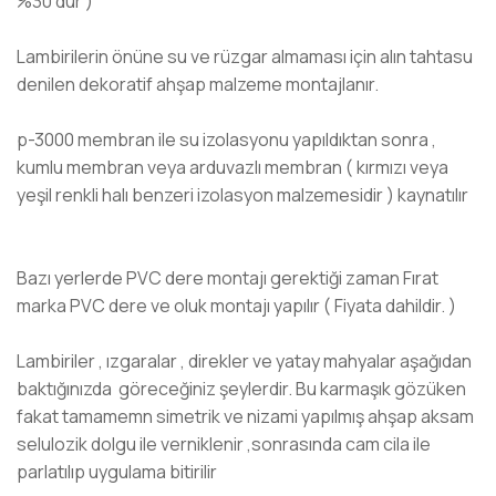
%30 dur )
Lambirilerin önüne su ve rüzgar almaması için alın tahtasu
denilen dekoratif ahşap malzeme montajlanır.
p-3000 membran ile su izolasyonu yapıldıktan sonra ,
kumlu membran veya arduvazlı membran ( kırmızı veya
yeşil renkli halı benzeri izolasyon malzemesidir ) kaynatılır
Bazı yerlerde PVC dere montajı gerektiği zaman Fırat
marka PVC dere ve oluk montajı yapılır ( Fiyata dahildir. )
Lambiriler , ızgaralar , direkler ve yatay mahyalar aşağıdan
baktığınızda göreceğiniz şeylerdir. Bu karmaşık gözüken
fakat tamamemn simetrik ve nizami yapılmış ahşap aksam
selulozik dolgu ile verniklenir ,sonrasında cam cila ile
parlatılıp uygulama bitirilir