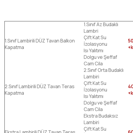
1.Sınıf Az Budaklı
Lambri
Çift Kat Su
1.Sınıf Lambirili DÜZ Tavan Balkon
5
İzolasyonu
Kapatma
+
Isı Yalıtımı
Dolgu ve Şeffaf
Cam Cila
2.Sınıf Orta Budaklı
Lambiri
Çift Kat Su
2.Sınıf Lambirili DÜZ Tavan Teras
4
İzolasyonu
Kapatma
+
Isı Yalıtımı
Dolgu ve Şeffaf
Cam Cila
Ekstra Budaksız
Lambiri
Çift Kat Su
Ekstra Lambirili DÜZ Tavan Teras
6