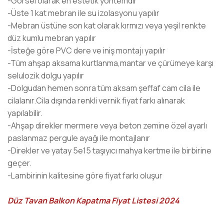
-Görsel olarak en estetik yöntemdir
-Üste 1 kat mebran ile su izolasyonu yapılır
-Mebran üstüne son kat olarak kırmızı veya yeşil renkte
düz kumlu mebran yapılır
-İsteğe göre PVC dere ve iniş montajı yapılır
-Tüm ahşap aksama kurtlanma,mantar ve çürümeye karşı
selulozik dolgu yapılır
-Dolgudan hemen sonra tüm aksam şeffaf cam cila ile
cilalanır.Cila dışında renkli vernik fiyat farkı alınarak
yapılabilir.
-Ahşap direkler mermere veya beton zemine özel ayarlı
paslanmaz pergule ayağı ile montajlanır
-Direkler ve yatay 5e15 taşıyıcı mahya kertme ile birbirine
geçer.
-Lambirinin kalitesine göre fiyat farkı oluşur
Düz Tavan Balkon Kapatma Fiyat Listesi 2024