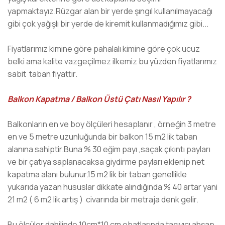
yapmaktayız.Rüzgar alan bir yerde şıngıl kullanılmayacağı
gibi çok yağışlı bir yerde de kiremit kullanmadığımız gibi...
Fiyatlarımız kimine göre pahalalı kimine göre çok ucuz
belki ama kalite vazgeçilmez ilkemiz bu yüzden fiyatlarımız
sabit taban fiyattır.
Balkon Kapatma / Balkon Üstü Çatı Nasıl Yapılır ?
Balkonların en ve boy ölçüleri hesaplanır , örneğin 3 metre
en ve 5 metre uzunluğunda bir balkon 15 m2 lik taban
alanına sahiptir.Buna % 30 eğim payı ,saçak çıkıntı payları
ve bir çatıya saplanacaksa giydirme payları eklenip net
kapatma alanı bulunur.15 m2 lik bir taban genellikle
yukarıda yazan hususlar dikkate alındığında % 40 artar yani
21 m2 ( 6 m2 lik artış ) civarında bir metraja denk gelir.
Bu ölçüler dahilinde 10cm*10 cm ebatlarında taşıyıcı ahşap