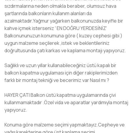
sızdırmalarına neden olmakla beraber, olumsuz hava
şartlarında balkonların kullanım alanları da
azalmaktadır.Yağmur yağarken balkonunuzda keyifle bir
kahve içmek isterseniz ' EN DOĞRU YERDESİNİZ'
Balkonununuzun konumuna göre ( kuzey cephesi gibi )
uygun malzeme seçilerek ,istek ve beklentileriniz
doğrultusunda çatı karkas ve kaplama montajı yapıyoruz.
Sağlıklı ve uzun yıllar kullanabileceğiniz üstü kapalı bir
balkon kapatma uygulaması için diğer rakiplerimizden
farklı bir montaj tekniği ve becerimiz var Nasıl mı ?
HAYER ÇATI Balkon üstü kapatma uygulamarında çivi
kullanmamaktadır .Özel vida ve aparatlar yardımıyla montaj
yapıyoruz.
Konuma göre malzeme seçimi yapmaktayız.Cepheye ve
yağış karekterine göre üst kaplama seçimi