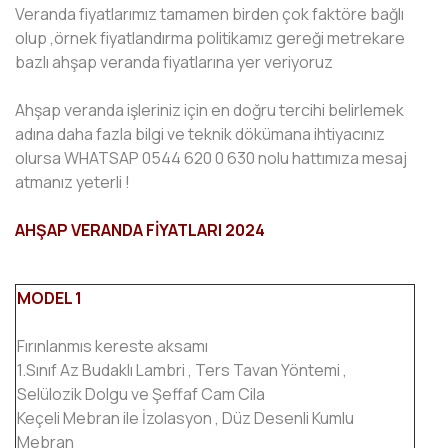
Veranda fiyatlarımız tamamen birden çok faktöre bağlı
olup ,örnek fiyatlandırma politikamız gereği metrekare
bazlı ahşap veranda fiyatlarına yer veriyoruz
Ahşap veranda işleriniz için en doğru tercihi belirlemek
adına daha fazla bilgi ve teknik dökümana ihtiyacınız
olursa WHATSAP 0544 620 0 630 nolu hattımıza mesaj
atmanız yeterli !
AHŞAP VERANDA FİYATLARI 2024
MODEL 1
Fırınlanmıs kereste aksamı
1.Sınıf Az Budaklı Lambri , Ters Tavan Yöntemi ,
Selülozik Dolgu ve Şeffaf Cam Cila
Keçeli Mebran ile İzolasyon , Düz Desenli Kumlu
Mebran