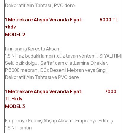
Dekoratif Alın Tahtası , PVC dere
1 Metrekare Ahşap Veranda Fiyatı 6000 TL
+kdv
MODEL 2
Fırınlanmış Keresta Aksamı
1.SINIF az budaklı lambiri ,düz tavan yöntemi ,ISI YALITIMI
Selülozik dolgu , Şeffaf cam cila ,Lamine Direkler,
P 3000 mebran , Düz Desenli Mebran veya Şıngıl
Dekoratif Alın Tahtası ve PVC dere
1 Metrekare Ahşap Veranda Fiyatı 7000
TL +kdv
MODEL 3
Emprenye Edilmiş Ahşap Aksam , Emprenye Edilmiş
1.SINIF lambri