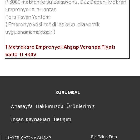
P 3000 mebran ile su izolasyonu , Düz Desenli Mebran
Emprenyeli Alın Tahtası
Ters Tavan Yöntemi
( Emprenye yeşil renkli ilaç olup ,cila vernik
uygulanamamaktadır )
1 Metrekare Emprenyeli Ahşap Veranda Fiyatı
6500 TL+kdv
KURUMSAL
Anasayfa
Hakkımızda
Ürünlerimiz
İnsan Kaynakları
İletişim
Bizi Takip Edin
HAYER ÇATI ve AHŞAP