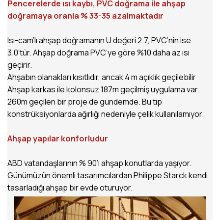
Pencerelerde ısı kaybı, PVC doğrama ile ahşap
doğramaya oranla % 33-35 azalmaktadır
Isı-cam’lı ahşap doğramanın U değeri 2.7, PVC’nin ise
3.0’tür. Ahşap doğrama PVC’ye göre %10 daha az ısı
geçirir.
Ahşabın olanakları kısıtlıdır, ancak 4 m açıklık geçilebilir
Ahşap karkas ile kolonsuz 187m geçilmiş uygulama var.
260m geçilen bir proje de gündemde. Bu tip
konstrüksiyonlarda ağırlığı nedeniyle çelik kullanılamıyor.
Ahşap yapılar konforludur
ABD vatandaşlarının % 90’ı ahşap konutlarda yaşıyor.
Günümüzün önemli tasarımcılardan Philippe Starck kendi
tasarladığı ahşap bir evde oturuyor.