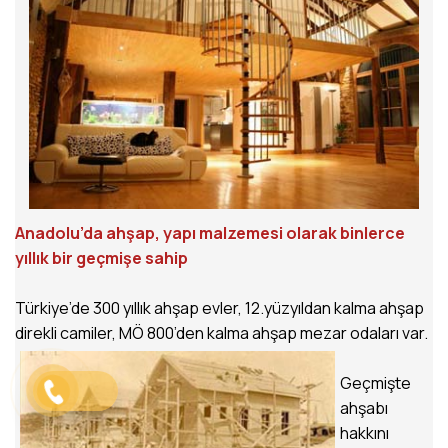
Anadolu’da ahşap, yapı malzemesi olarak binlerce
yıllık bir geçmişe sahip
Türkiye’de 300 yıllık ahşap evler, 12.yüzyıldan kalma ahşap
direkli camiler, MÖ 800’den kalma ahşap mezar odaları var.
Geçmişte
ahşabı
hakkını