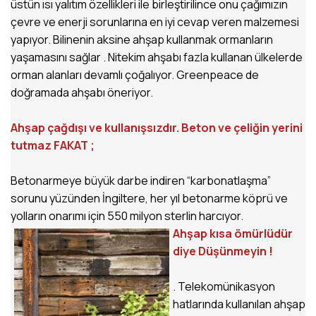
üstün ısı yalıtım özellikleri ile birleştirilince onu çağımızın
çevre ve enerji sorunlarına en iyi cevap veren malzemesi
yapıyor. Bilinenin aksine ahşap kullanmak ormanların
yaşamasını sağlar . Nitekim ahşabı fazla kullanan ülkelerde
orman alanları devamlı çoğalıyor. Greenpeace de
doğramada ahşabı öneriyor.
Ahşap çağdışı ve kullanışsızdır. Beton ve çeliğin yerini
tutmaz FAKAT ;
Betonarmeye büyük darbe indiren “karbonatlaşma”
sorunu yüzünden İngiltere, her yıl betonarme köprü ve
yolların onarımı için 550 milyon sterlin harcıyor.
Ahşap kısa ömürlüdür
diye Düşünmeyin !
. Telekomünikasyon
hatlarında kullanılan ahşap