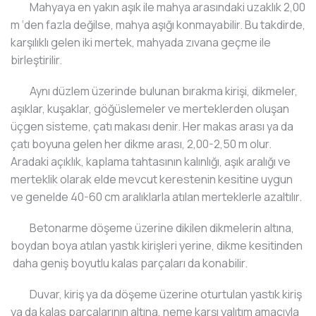
Mahyaya en yakın aşık ile mahya arasındaki uzaklık 2,00
m ‘den fazla değilse, mahya aşığı konmayabilir. Bu takdirde,
karşılıklı gelen iki mertek, mahyada zıvana geçme ile
birleştirilir.
Aynı düzlem üzerinde bulunan bırakma kirişi, dikmeler,
aşıklar, kuşaklar, göğüslemeler ve merteklerden oluşan
üçgen sisteme, çatı makası denir. Her makas arası ya da
çatı boyuna gelen her dikme arası, 2,00-2,50 m olur.
Aradaki açıklık, kaplama tahtasının kalınlığı, aşık aralığı ve
merteklik olarak elde mevcut kerestenin kesitine uygun
ve genelde 40-60 cm aralıklarla atılan merteklerle azaltılır.
Betonarme döşeme üzerine dikilen dikmelerin altına,
boydan boya atılan yastık kirişleri yerine, dikme kesitinden
daha geniş boyutlu kalas parçaları da konabilir.
Duvar, kiriş ya da döşeme üzerine oturtulan yastık kiriş
ya da kalas parçalarının altına, neme karşı yalıtım amacıyla